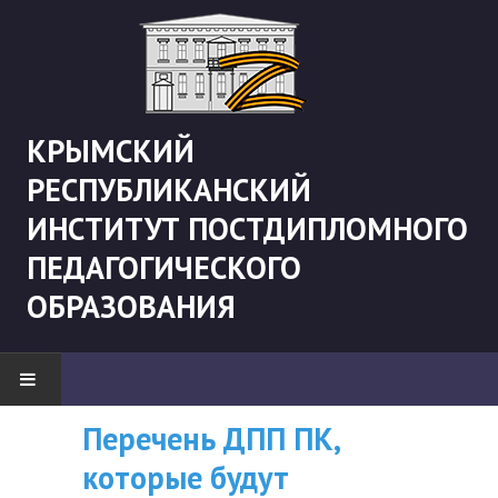
КРЫМСКИЙ
РЕСПУБЛИКАНСКИЙ
ИНСТИТУТ ПОСТДИПЛОМНОГО
ПЕДАГОГИЧЕСКОГО
ОБРАЗОВАНИЯ
Рекомендации «Об
ВНИМАНИЮ
Перечень ДПП ПК
НОВОСТИ
организации
СЛУШАТЕЛЕЙ, У
которые будут
"Боевая" русистика