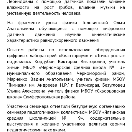
Леонидовны с помощью датчиков показали влияние
влажности на рост грибов, влияние музыки на
умственную деятельность человека.
На фрагменте урока физики Головинской Ольги
Анатольевны обучающиеся с помощью цифрового
датчика движения изучили кинематические
характеристики равноускоренного движения.
Опытом работы по использованию оборудования
цифровых лабораторий «Кванториум» и «Точка роста»
поделились Кордубан Виктория Викторовна, учитель
химии МБОУ «Черноморская средняя школа № 3»
муниципального образования Черноморский район,
Марченко Вадим Анатольевич, учитель физики МБОУ
"Гимназия им. Андреева Н.Р." г. Бахчисарая, Безугловец
Ульяна Алексеевна, учитель физики МБОУ «Скворцовская
школа» Симферопольская района.
Участники семинара отметили безупречную организацию
семинара педагогическим коллективом МБОУ «Ялтинская
средняя школа-лицей № 9», содержательные
выступления и желание участников делиться своими
педагогическими находками.