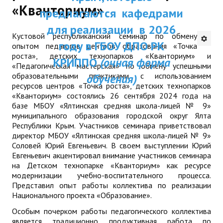
«Кванториум»
Республики Крым и были одобрены
ДПП ПК:
предлагаются каф
ДПО
Ученым советом ГБОУ ДПО РК КРИППО.
Актуальное распи
для реализации в
Мы надеемся получить Ваши предложения
Кустовой республиканский семинар по обмену
Профессиональная переподготовка
занятий
и отзывы на электронный
году в ГБОУ ДПО
опытом педагогов центров образования «Точка
адрес:
dpo@krippo.ru
роста», детских технопарков «Кванториум» и
Повышение квалификации
КРИППО
(очная ф
«Педагогическая мастерская» по обмену успешными
Рекомендации «Об организации
образовательными практиками с использованием
обучения)
КОНТАКТЫ
сопровождения детей, утративших
ресурсов центров «Точка роста», детских технопарков
родителей, в современных условиях»
«Кванториум» состоялись 26 сентября 2024 года на
базе МБОУ «Ялтинская средняя школа-лицей № 9»
муниципального образования городской округ Ялта
Республики Крым. Участников семинара приветствовал
директор МБОУ «Ялтинская средняя школа-лицей № 9»
Соловей Юрий Евгеньевич. В своем выступлении Юрий
Евгеньевич акцентировал внимание участников семинара
на Детском технопарке «Кванториум» как ресурсе
модернизации учебно-воспитательного процесса.
Представил опыт работы коллектива по реализации
Национального проекта «Образование».
Особым почерком работы педагогического коллектива
является традиционно продуктивная работа по