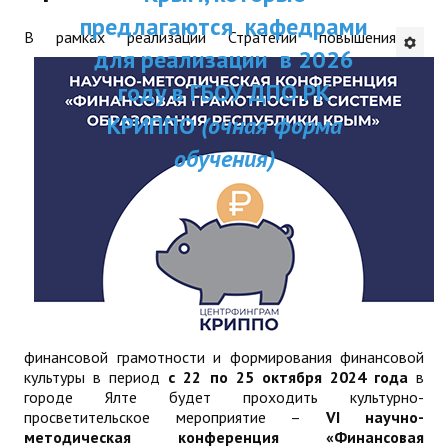
ДПП ПК:
предлагаются кафедрами
ДПО
В рамках реализации Стратегии повышения
Актуальное распи
для реализации в 2026
Профессиональная переподготовка
занятий
году в ГБОУ ДПО РК
Повышение квалификации
КРИППО
(очная форма
обучения)
КОНТАКТЫ
финансовой грамотности и формирования финансовой
культуры в период
с 22 по 25 октября 2024 года
в
городе Ялте будет проходить культурно-
просветительское мероприятие –
VI научно-
методическая конференция «Финансовая