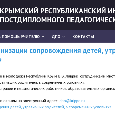
КРЫМСКИЙ РЕСПУБЛИКАНСКИЙ И
ПОСТДИПЛОМНОГО ПЕДАГОГИЧЕС
В ПОМОЩЬ УЧИТЕЛЮ
ДПО
КОНТАКТЫ
низации сопровождения детей, ут
ВНИМАНИЮ СЛУША
Перечень ДПП ПК
»
году
Информируем, что в соответс
организации предоставления д
руководящих и педагогически
ки и молодежи Республики Крым В.В. Лаврик сотрудниками Инс
категорий слушателей» обучен
дополнительны
ративших родителей, в современных условиях».
трации и педагогических работников образовательных организ
руководящих и пе
которые предлагаю
и отзывы на электронный адрес:
dpo@krippo.ru
ения детей, утративших родителей, в современных условиях»