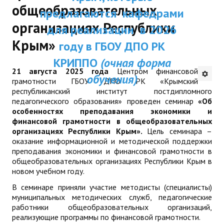
общеобразовательных
Республики Крым и были одобрены
ДПП ПК:
предлагаются кафед
ДПО
Ученым советом ГБОУ ДПО РК КРИППО.
организациях Республики
Актуальное распи
для реализации в 2
Мы надеемся получить Ваши предложения
Профессиональная переподготовка
Крым»
занятий
и отзывы на электронный
году в ГБОУ ДПО Р
адрес:
dpo@krippo.ru
Повышение квалификации
КРИППО
(очная фор
Рекомендации «Об организации
21 августа 2025 года
Центром финансовой
обучения)
КОНТАКТЫ
сопровождения детей, утративших
грамотности ГБОУ ДПО РК «Крымский
республиканский институт постдипломного
родителей, в современных условиях»
педагогического образования» проведен семинар
«Об
особенностях преподавания экономики и
финансовой грамотности в общеобразовательных
организациях Республики Крым».
Цель семинара –
оказание информационной и методической поддержки
преподавания экономики и финансовой грамотности в
общеобразовательных организациях Республики Крым в
новом учебном году.
В семинаре приняли участие методисты (специалисты)
муниципальных методических служб, педагогические
работники общеобразовательных организаций,
реализующие программы по финансовой грамотности.