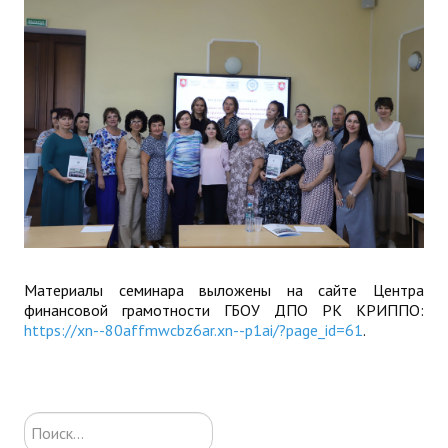
Материалы семинара выложены на сайте Центра
финансовой грамотности ГБОУ ДПО РК КРИППО:
https://xn--80affmwcbz6ar.xn--p1ai/?page_id=61
.
Искать...