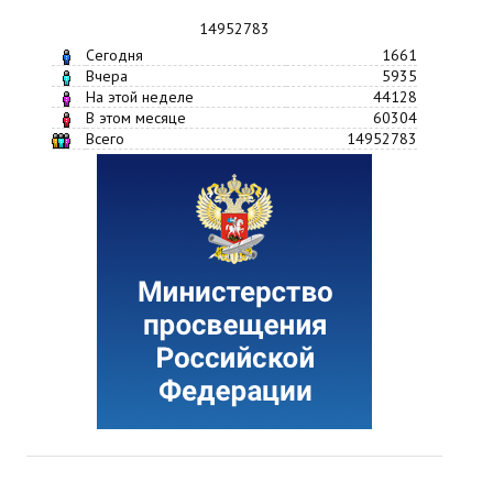
14952783
Сегодня
1661
Вчера
5935
На этой неделе
44128
В этом месяце
60304
Всего
14952783