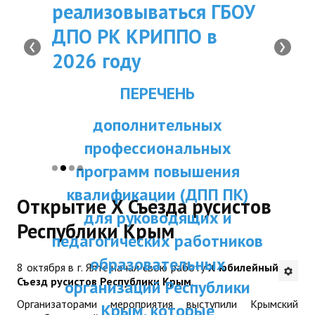
реализовываться ГБОУ
КОТОРЫХ КУРСЫ
Будни института
ДПО РК КРИППО в
НАЧНУТСЯ 15 ию
‹
›
АНОНСЫ
2026 году
2026 года
ИНСТИТУТ
ПЕРЕЧЕНЬ
Информируем, что в соотв
приказом Министерства обр
Противодействие коррупции
дополнительных
науки и молодежи Республик
10.12.2025 г. № 1906 «Об о
профессиональных
В ПОМОЩЬ УЧИТЕЛЮ
предоставления дополни
программ повышения
профессионального образова
Организация УВП
квалификации (ДПП ПК)
ДПО РК КРИППО в 2026 
Открытие X Съезда русистов
повышения квалификации рук
для руководящих и
ГИА
Республики Крым
педагогических кадров орг
педагогических работников
осуществляющих образов
Карта ГИА РК
деятельность на территории 
образовательных
8 октября в г. Ялте начал свою работу
X юбилейный
Советуем прочитать
Крым, и иных категорий сл
Съезд русистов Республики Крым
.
организаций Республики
обучение будет проводить
Готовимся к новому учебному году 2026-2027
Организаторами мероприятия выступили Крымский
Крым, которые
аудиториях института) по 