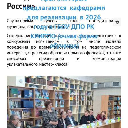
России»
ДПП ПК:
предлагаются кафедрами
ДПО
Актуальное распи
для реализации в 2026
Слушателями курсов стали победители
Профессиональная переподготовка
занятий
году в ГБОУ ДПО РК
муниципального этапа конкурса.
Повышение квалификации
КРИППО
(очная форма
Содержание занятий было посвящено подготовке к
конкурсным испытаниям, в том числе модели
обучения)
КОНТАКТЫ
поведения во время выступления на педагогическом
интервью, стратегии образовательного форсажа, а также
способам презентации и демонстрации
увлекательного мастер-класса.