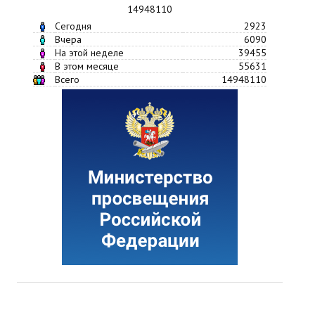
14948110
Сегодня
2923
Вчера
6090
На этой неделе
39455
В этом месяце
55631
Всего
14948110