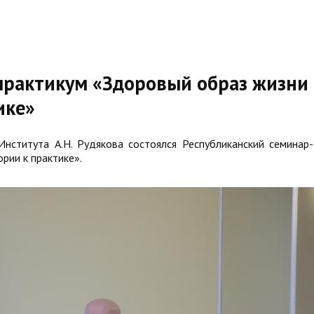
практикум «Здоровый образ жизни
ике»
нститута А.Н. Рудякова состоялся Республиканский семинар-
рии к практике».