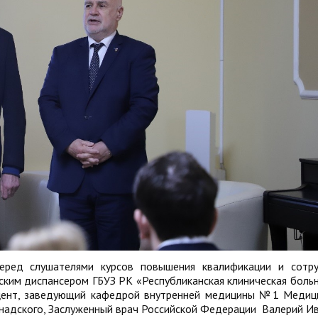
еред слушателями курсов повышения квалификации и сотр
им диспансером ГБУЗ РК «Республиканская клиническая больн
доцент, заведующий кафедрой внутренней медицины №1 Медиц
 Вернадского, Заслуженный врач Российской Федерации Валерий И