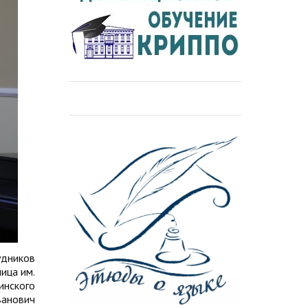
удников
ица им.
инского
ванович