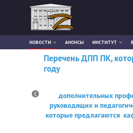
НОВОСТИ
АНОНСЫ
ИНСТИТУТ
Перечень ДПП ПК, кот
году
‹
дополнительных профе
руководящих и педагогич
которые предлагаются ка