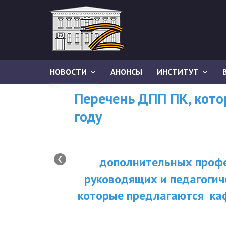
НОВОСТИ
АНОНСЫ
ИНСТИТУТ
Перечень ДПП ПК, кот
году
‹
дополнительных профе
руководящих и педагогич
которые предлагаются ка