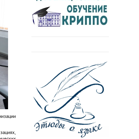
низации
зациях,
ических