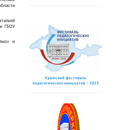
области
атальей
ии ГБОУ
лио» и
Крымский фестиваль
педагогических инициатив − 2025