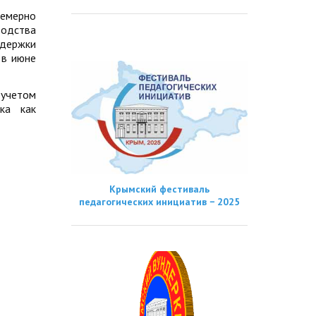
семерно
водства
ддержки
 в июне
 учетом
ка как
Крымский фестиваль
педагогических инициатив − 2025