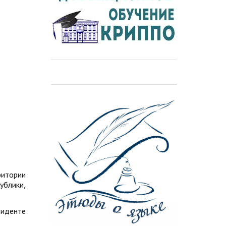
ритории
ублики,
зиденте