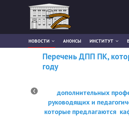
НОВОСТИ
АНОНСЫ
ИНСТИТУТ
Перечень ДПП ПК, кот
году
‹
дополнительных профе
руководящих и педагогич
которые предлагаются ка