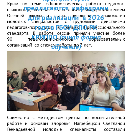
Крым по теме «Диагностическая работа педагога-
ДПП ПК:
предлагаются кафедрами
ДПО
психолога», которая стала логическим продолжением
Актуальное распи
Осенней школы и стала завершением знакомства
для реализации в 2026
молодых специалистов с трудовыми действиями
Профессиональная переподготовка
занятий
году в ГБОУ ДПО РК
педагогов-психологов в рамках Профессионального
стандарта. В работе сессии приняли участие более
Повышение квалификации
КРИППО
(очная форма
90
педагогов-психологов образовательных
организаций со стажем работы до 3 лет.
обучения)
КОНТАКТЫ
Совместно с методистом центра по воспитательной
работе и основам здоровья Нагребецкой Светланой
Геннадьевной молодые специалисты составили