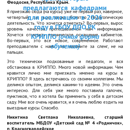
Феодосия, Республика Крым.
Республики Крым и были одобрены
ДПП ПК:
предлагаются кафед
ДПО
Ученым советом ГБОУ ДПО РК КРИППО.
Я приезжаю сюда (на курсы) уже не первый раз, наверное,
Актуальное распи
для реализации в 2
четвертый за всю свою богатую педагогическую
Мы надеемся получить Ваши предложения
Профессиональная переподготовка
деятельность. Что хочется отметить? Во-первых, вырос
занятий
и отзывы на электронный
году в ГБОУ ДПО Р
уровень качества преподаваемой нам информации.
адрес:
dpo@krippo.ru
Повышение квалификации
Хочется отметить техническое оснащение кабинетов.
КРИППО
(очная фор
Рекомендации «Об организации
Во-первых, это все новое, современное. Работают
обучения)
КОНТАКТЫ
сопровождения детей, утративших
преподаватели с нами уже, извините за сленг, не на
пальцах.
родителей, в современных условиях»
Это технически подкованные и педагоги, и вся
обстановка в КРИППО. Много новой информации. Чем
нравится лично мне приезжать именно на курсы в
КРИППО? Я здесь встречаюсь со своими коллегами. Мы
делимся опытом, делимся какими-то идеями. Это очень
интересно. Для себя уже много поставила галочек,
пунктиков, что я хотела бы применить у себя в детском
саду. Мне все очень нравится, и я очень люблю ездить на
выездные курсы. Спасибо.
Никитина Светлана Николаевна, старший
воспитатель МБДОУ «Детский сад № 4 «Родничок»,
п.
Красногвардейское