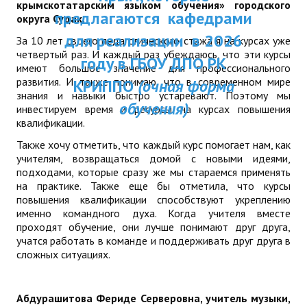
крымскотатарским языком обучения» городского
ДПП ПК:
предлагаются кафедрами
ДПО
округа Судак.
Актуальное распи
для реализации в 2026
За 10 лет своего педагогического стажа я на курсах уже
Профессиональная переподготовка
четвертый раз. И каждый раз убеждаюсь, что эти курсы
занятий
году в ГБОУ ДПО РК
имеют большое значение для профессионального
Повышение квалификации
развития. И также понимаю, что в современном мире
КРИППО
(очная форма
знания и навыки быстро устаревают. Поэтому мы
обучения)
КОНТАКТЫ
инвестируем время и ресурсы на курсах повышения
квалификации.
Также хочу отметить, что каждый курс помогает нам, как
учителям, возвращаться домой с новыми идеями,
подходами, которые сразу же мы стараемся применять
на практике. Также еще бы отметила, что курсы
повышения квалификации способствуют укреплению
именно командного духа. Когда учителя вместе
проходят обучение, они лучше понимают друг друга,
учатся работать в команде и поддерживать друг друга в
сложных ситуациях.
Абдурашитова Фериде Серверовна, учитель музыки,