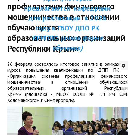
профилактики финансового
ДПП ПК:
предлагаются кафедрами
ДПО
мошенничества в отношении
Актуальное распи
для реализации в 2026
Профессиональная переподготовка
обучающихся
занятий
году в ГБОУ ДПО РК
Повышение квалификации
образовательных организаций
КРИППО
(очная форма
Республики Крым»
обучения)
КОНТАКТЫ
26 февраля состоялось итоговое занятие в рамках
курсов повышения квалификации по ДПП ПК
«Организация системы профилактики финансового
мошенничества в отношении обучающихся
образовательных организаций Республики
Крым» (площадка - МБОУ «СОШ № 21 им. С.М.
Холомянского», г. Симферополь).