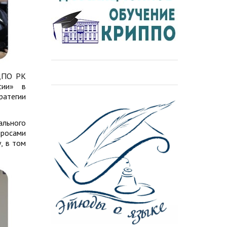
 ДПО РК
сии» в
ратегии
ального
просами
, в том