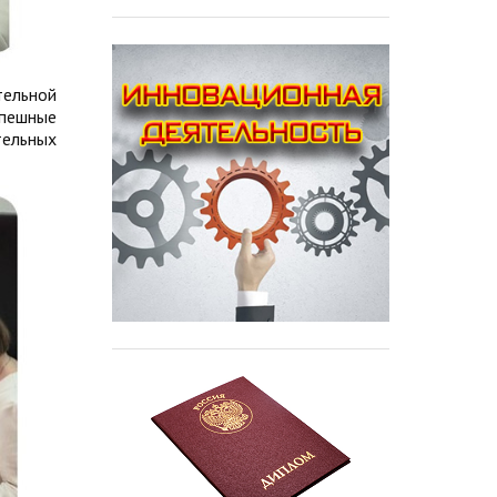
тельной
спешные
тельных