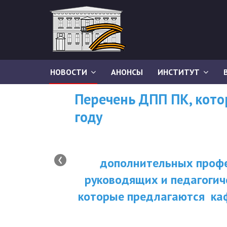
НОВОСТИ
АНОНСЫ
ИНСТИТУТ
Перечень ДПП ПК, кот
году
‹
дополнительных профе
руководящих и педагогич
которые предлагаются ка