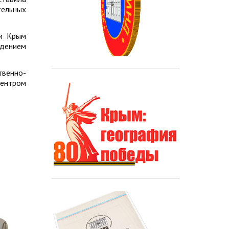
ельных
ки Крым
дением
твенно-
центром