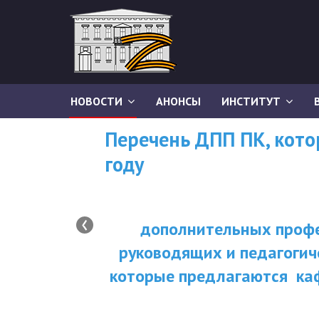
НОВОСТИ
АНОНСЫ
ИНСТИТУТ
Перечень ДПП ПК, кот
году
‹
дополнительных профе
руководящих и педагогич
которые предлагаются ка