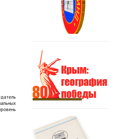
едатель
альных
уровень