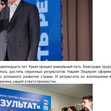
а двенадцать лет Крым прошел уникальный путь. Благодаря тру
лось достичь серьезных результатов. Нашим Лидером сформ
о успешного развития страны. И результаты их воплощения 
нализма, нашей ответственности».