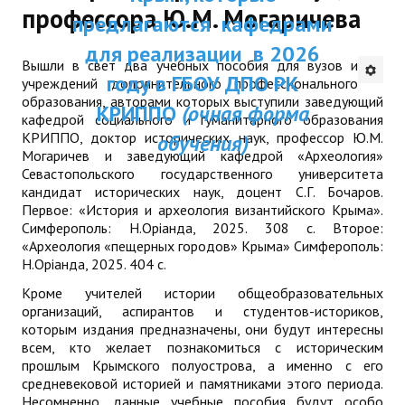
профессора Ю.М. Могаричева
ДПП ПК:
предлагаются кафедрами
ДПО
Актуальное распи
для реализации в 2026
Вышли в свет два учебных пособия для вузов и
Профессиональная переподготовка
занятий
году в ГБОУ ДПО РК
учреждений дополнительного профессионального
образования, авторами которых выступили заведующий
Повышение квалификации
КРИППО
(очная форма
кафедрой социального и гуманитарного образования
КРИППО, доктор исторических наук, профессор Ю.М.
обучения)
КОНТАКТЫ
Могаричев и заведующий кафедрой «Археология»
Севастопольского государственного университета
кандидат исторических наук, доцент С.Г. Бочаров.
Первое: «История и археология византийского Крыма».
Симферополь: Н.Орiанда, 2025. 308 с. Второе:
«Археология «пещерных городов» Крыма» Симферополь:
Н.Орiанда, 2025. 404 с.
Кроме учителей истории общеобразовательных
организаций, аспирантов и студентов-историков,
которым издания предназначены, они будут интересны
всем, кто желает познакомиться с историческим
прошлым Крымского полуострова, а именно с его
средневековой историей и памятниками этого периода.
Несомненно, данные учебные пособия будут особо