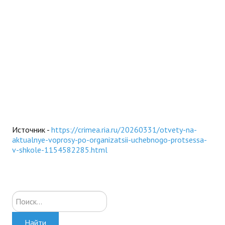
Источник -
https://crimea.ria.ru/20260331/otvety-na-
aktualnye-voprosy-po-organizatsii-uchebnogo-protsessa-
v-shkole-1154582285.html
Искать...
Найти