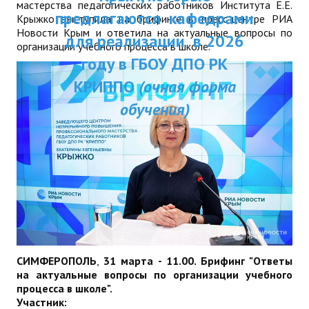
мастерства педагогических работников Института Е.Е.
ДПП ПК:
предлагаются кафедрами
ДПО
Крыжко выступила на брифинге в пресс-центре РИА
Новости Крым и ответила на актуальные вопросы по
Актуальное распи
для реализации в 2026
организации учебного процесса в школе.
Профессиональная переподготовка
занятий
году в ГБОУ ДПО РК
Повышение квалификации
КРИППО
(очная форма
обучения)
КОНТАКТЫ
СИМФЕРОПОЛЬ
,
31 марта - 11.00. Брифинг "Ответы
на актуальные вопросы по организации учебного
процесса в школе".
Участник: