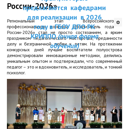
России-2026»
ДПП ПК:
предлагаются кафедрами
ДПО
Актуальное распи
для реализации в 2026
Региональный этап Всероссийского
Профессиональная переподготовка
занятий
году в ГБОУ ДПО РК
профессионального конкурса «Воспитатель года
России-2026» стал не просто состязанием, а ярким
Повышение квалификации
КРИППО
(очная форма
праздником педагогического мастерства, преданности
делу и безграничной любви к детям. На протяжении
обучения)
КОНТАКТЫ
конкурсных дней лучшие воспитатели полуострова
демонстрировали инновационные методики, делились
уникальным опытом и подтверждали, что современный
педагог – это и вдохновитель, и исследователь, и тонкий
психолог.