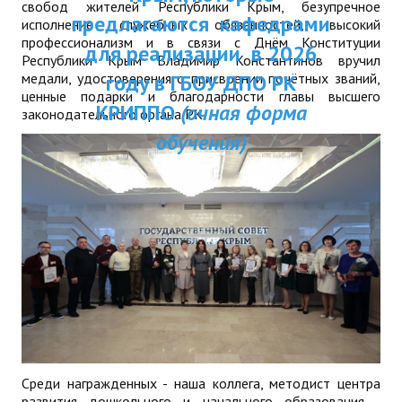
свобод жителей Республики Крым, безупречное
ДПП ПК:
предлагаются кафедрами
ДПО
исполнение служебных обязанностей, высокий
профессионализм и в связи с Днём Конституции
Актуальное распи
для реализации в 2026
Республики Крым Владимир Константинов вручил
Профессиональная переподготовка
занятий
медали, удостоверения о присвоении почётных званий,
году в ГБОУ ДПО РК
ценные подарки и благодарности главы высшего
Повышение квалификации
КРИППО
(очная форма
законодательного органа РК.
обучения)
КОНТАКТЫ
Среди награжденных - наша коллега, методист центра
развития дошкольного и начального образования -