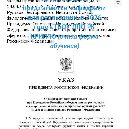
Указом Президента Российской Федерации от
ДПП ПК:
предлагаются кафедрами
14.04.2026 года №257 Александр Николаевич
ДПО
Рудяков, ректор нашего Института, доктор
Актуальное распи
для реализации в 2026
филологических наук, профессор включен в состав
Профессиональная переподготовка
Президиума Совета при Президенте Российской
занятий
году в ГБОУ ДПО РК
Федерации по реализации государственной политики в
Повышение квалификации
КРИППО
(очная форма
сфере поддержки русского языка и языков народов
Российской Федерации.
обучения)
КОНТАКТЫ