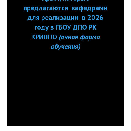
ДПП ПК:
предлагаются кафедрами
ДПО
Актуальное распи
для реализации в 2026
Профессиональная переподготовка
занятий
году в ГБОУ ДПО РК
Повышение квалификации
КРИППО
(очная форма
обучения)
КОНТАКТЫ