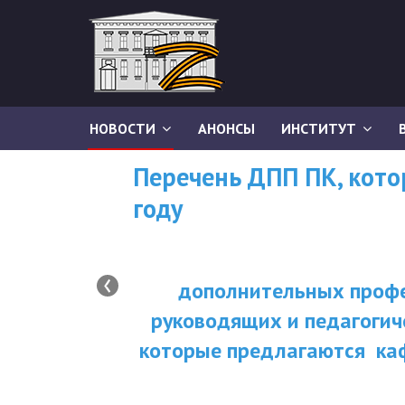
НОВОСТИ
АНОНСЫ
ИНСТИТУТ
Перечень ДПП ПК, кот
году
‹
дополнительных профе
руководящих и педагогич
которые предлагаются ка