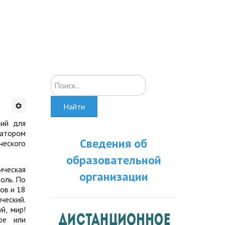
Искать...
Найти
вий для
затором
Сведения об
еского
образовательной
ическая
организации
оль. По
ов и 18
ческий.
й, мир!
ое или