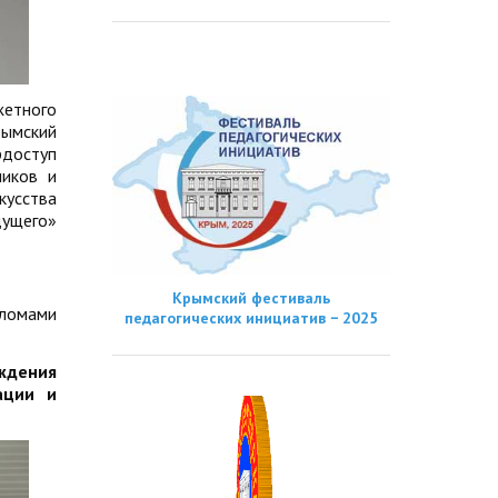
етного
ымский
рдоступ
ников и
кусства
дущего»
Крымский фестиваль
пломами
педагогических инициатив − 2025
ждения
ации и