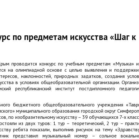
урс по предметам искусства «Шаг к
 Крым проводится конкурс по учебным предметам «Музыка» и
ится на олимпиадной основе с целью выявления и поддержки
тересов, наклонностей, природных задатков, создания усло
усства в условиях общеобразовательной организации. Органи
ий республиканский институт постдипломного педагогич
ьного бюджетного общеобразовательного учреждения «Тавр
ского» муниципального образования городской округ Симфероп
ов, по изобразительному искусству – 39 обучающихся 7-х класс
стояли из двух туров: 1 тур – теоретический, 2 тур – практи
ству ребята показали, выполнив рисунок на тему «Здравству
стник представил музыкальный номер – сольное вокальн