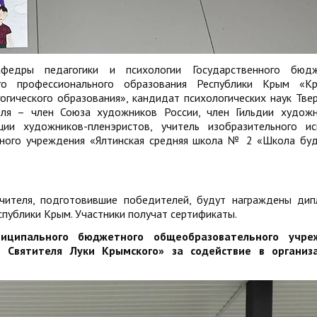
едры педагогики и психологии Государственного бюдж
ого профессионального образования Республики Крым «Кр
огического образования», кандидат психологических наук Тве
теля – член Союза художников России, член Гильдии худож
ии художников-пленэристов, учитель изобразительного ис
ного учреждения «Ялтинская средняя школа № 2 «Школа бу
учителя, подготовившие победителей, будут награждены ди
публики Крым. Участники получат сертификаты.
иципального бюджетного общеобразовательного учре
 Святителя Луки Крымского» за содействие в организ