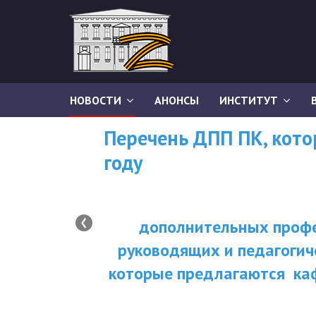
НОВОСТИ
АНОНСЫ
ИНСТИТУТ
Перечень ДПП ПК, кот
году
‹
дополнительных профе
руководящих и педагогич
которые предлагаются ка