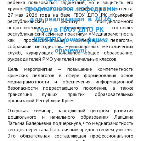
ребенка пользоваться гаджетами, но и защитить его
ДПП ПК:
предлагаются кафедрами
ДПО
хрупкое сознание от лавины деструктивного контента.
27 мая 2026 года на базе ГБОУ ДПО РК «Крымский
Актуальное распи
для реализации в 2026
республиканский институт постдипломного
Профессиональная переподготовка
занятий
педагогического образования» состоялся
году в ГБОУ ДПО РК
республиканский семинар-практикум «Медиаграмотность
Повышение квалификации
КРИППО
(очная форма
как профессиональная компетенция педагога»,
собравший методистов муниципальных методических
обучения)
КОНТАКТЫ
служб, курирующих начальное общее образование,
руководителей РМО учителей начальных классов.
Цель мероприятия — повышение компетентности
крымских педагогов в сфере формирования основ
медиаграмотности и обеспечения информационной
безопасности подрастающего поколения, а также
трансляция лучших практик образовательных
организаций Республики Крым.
Открывая семинар, заведующий центром развития
дошкольного и начального образования Лапшина
Татьяна Валерьевна подчеркнула, что медиаграмотность
сегодня перестала быть личным предпочтением учителя.
Это обязательная составляющая профессионального