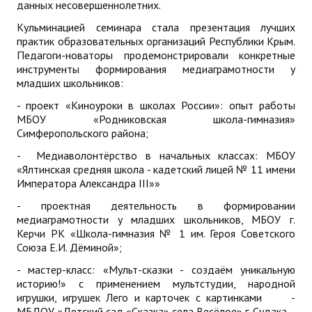
данных несовершеннолетних.
Кульминацией семинара стала презентация лучших
практик образовательных организаций Республики Крым.
Педагоги-новаторы продемонстрировали конкретные
инструменты формирования медиаграмотности у
младших школьников:
- проект «Киноуроки в школах России»: опыт работы
МБОУ «Родниковская школа-гимназия»
Симферопольского района;
- Медиаволонтёрство в начальных классах: МБОУ
«Ялтинская средняя школа - кадетский лицей № 11 имени
Императора Александра III»»
- проектная деятельность в формировании
медиаграмотности у младших школьников, МБОУ г.
Керчи РК «Школа-гимназия № 1 им. Героя Советского
Союза Е.И. Дёминой»;
- мастер-класс: «Мульт-сказки - создаём уникальную
историю!» с применением мультстудии, народной
игрушки, игрушек Лего и карточек с картинками -
МБДОУ «Детский сад «Сказка» села Весёлое» г. Судака.