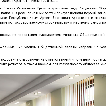
публики Крым от 4 июня 2026 года.
го Совета Республики Крым, открыл Александр Андреевич Фор
а палаты. Среди почетных гостей присутствовали первый заме
связи Республики Крым Артем Борисович Артеменко и предс
Крым по государственному строительству и местному самоупр
лосования представил руководитель Аппарата Общественной
.
ржденные 2/3 членов Общественной палаты избрали 12 че
андровича с избранием на ответственный и почетный пост и ж
ских русистов в таком важном для гражданского общества инс