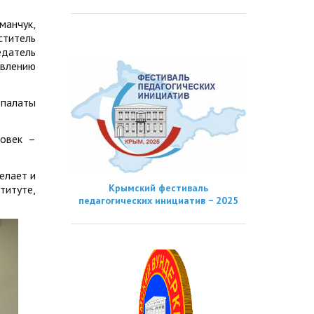
манчук,
ститель
едатель
авлению
 палаты
ловек –
елает и
Крымский фестиваль
титуте,
педагогических инициатив − 2025