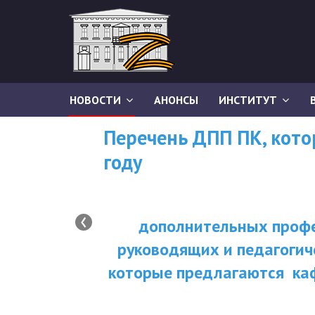
НОВОСТИ
АНОНСЫ
ИНСТИТУТ
Перечень ДПП ПК, кот
году
‹
дополнительных профе
руководящих и педагогич
которые предлагаются ка