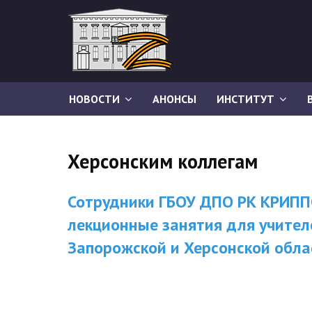
НОВОСТИ
АНОНСЫ
ИНСТИТУТ
Херсонским коллегам
Сотрудники ГБОУ ДПО РК КРИПП
лекционные занятия для учител
Запорожской и Херсонской обла