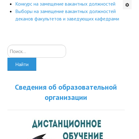
Конкурс на замещение вакантных должностей
Будни института
Выборы на замещение вакантных должностей
деканов факультетов и заведующих кафедрами
АНОНСЫ
ИНСТИТУТ
Искать...
Противодействие коррупции
Найти
В ПОМОЩЬ УЧИТЕЛЮ
Организация УВП
Сведения об образовательной
ГИА
организации
Карта ГИА РК
Советуем прочитать
Готовимся к новому учебному году 2026-2027