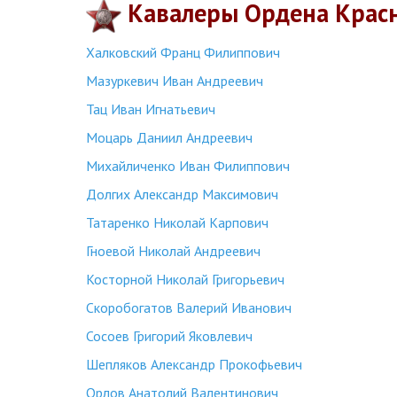
Кавалеры Ордена Крас
Халковский Франц Филиппович
Мазуркевич Иван Андреевич
Тац Иван Игнатьевич
Моцарь Даниил Андреевич
Михайличенко Иван Филиппович
Долгих Александр Максимович
Татаренко Николай Карпович
Гноевой Николай Андреевич
Косторной Николай Григорьевич
Скоробогатов Валерий Иванович
Сосоев Григорий Яковлевич
Шепляков Александр Прокофьевич
Орлов Анатолий Валентинович