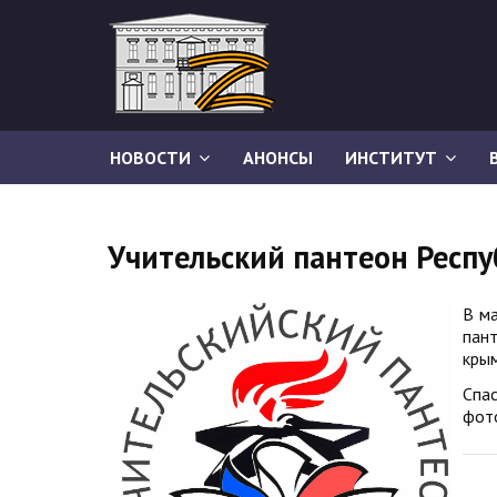
НОВОСТИ
АНОНСЫ
ИНСТИТУТ
Учительский пантеон Респ
В ма
пан
крым
Спа
фото