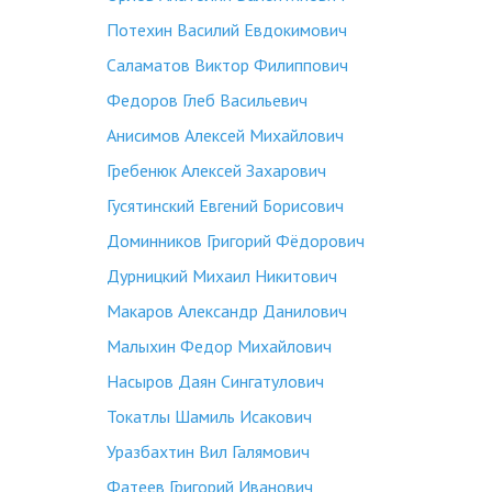
Потехин Василий Евдокимович
Саламатов Виктор Филиппович
Федоров Глеб Васильевич
Анисимов Алексей Михайлович
Гребенюк Алексей Захарович
Гусятинский Евгений Борисович
Доминников Григорий Фёдорович
Дурницкий Михаил Никитович
Макаров Александр Данилович
Малыхин Федор Михайлович
Насыров Даян Сингатулович
Токатлы Шамиль Исакович
Уразбахтин Вил Галямович
Фатеев Григорий Иванович