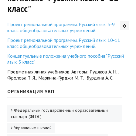
класс"
Будни института
АНОНСЫ
Проект региональной программы. Русский язык. 5-9
класс общеобразовательных учреждений.
ИНСТИТУТ
Проект региональной программы. Русский язык. 10-11
класс общеобразовательных учреждений.
Противодействие коррупции
Концептуальные положения учебного пособия "Русский
язык. 5 класс"
В ПОМОЩЬ УЧИТЕЛЮ
Предметная линия учебников. Авторы: Рудяков А. Н.,
Фролова Т. Я., Маркина-Гурджи М. Т., Бурдина А. С.
Организация УВП
ОРГАНИЗАЦИЯ УВП
ГИА
Карта ГИА РК
Федеральный государственный образовательный
стандарт (ФГОС)
Советуем прочитать
Управление школой
Готовимся к новому учебному году 2026-2027