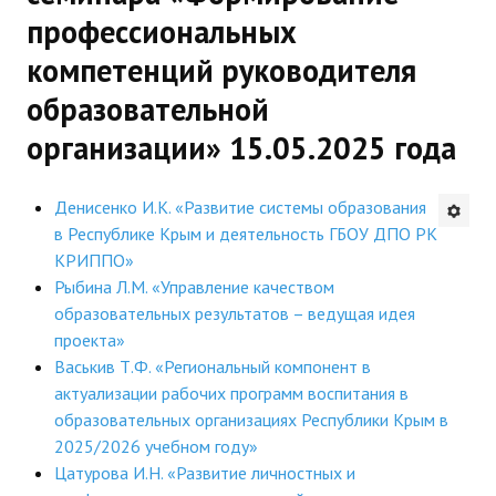
профессиональных
Будни института
компетенций руководителя
АНОНСЫ
образовательной
ИНСТИТУТ
организации» 15.05.2025 года
Противодействие коррупции
Денисенко И.К. «Развитие системы образования
в Республике Крым и деятельность ГБОУ ДПО РК
В ПОМОЩЬ УЧИТЕЛЮ
КРИППО»
Рыбина Л.М. «Управление качеством
Организация УВП
образовательных результатов – ведущая идея
ГИА
проекта»
Васькив Т.Ф. «Региональный компонент в
Карта ГИА РК
актуализации рабочих программ воспитания в
образовательных организациях Республики Крым в
Советуем прочитать
2025/2026 учебном году»
Цатурова И.Н. «Развитие личностных и
Готовимся к новому учебному году 2026-2027