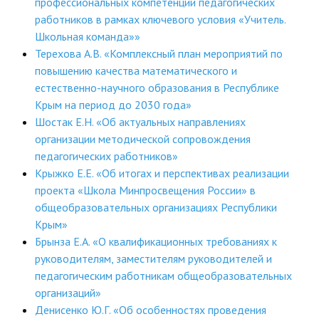
профессиональных компетенций педагогических
ДПО
работников в рамках ключевого условия «Учитель.
Школьная команда»»
Профессиональная переподготовка
Терехова А.В. «Комплексный план мероприятий по
повышению качества математического и
Повышение квалификации
естественно-научного образования в Республике
Крым на период до 2030 года»
КОНТАКТЫ
Шостак Е.Н. «Об актуальных направлениях
организации методической сопровождения
педагогических работников»
Крыжко Е.Е. «Об итогах и перспективах реализации
проекта «Школа Минпросвещения России» в
общеобразовательных организациях Республики
Крым»
Брынза Е.А. «О квалификационных требованиях к
руководителям, заместителям руководителей и
педагогическим работникам общеобразовательных
организаций»
Денисенко Ю.Г. «Об особенностях проведения