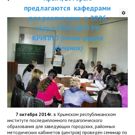
ДПП ПК:
предлагаются кафедрами
ДПО
Актуальное распи
для реализации в 2026
Профессиональная переподготовка
занятий
году в ГБОУ ДПО РК
Повышение квалификации
КРИППО
(очная форма
обучения)
КОНТАКТЫ
7 октября 2014г.
в Крымском республиканском
институте последипломного педагогического
образования для заведующих городских, районных
методических кабинетов (центров) проведён семинар по