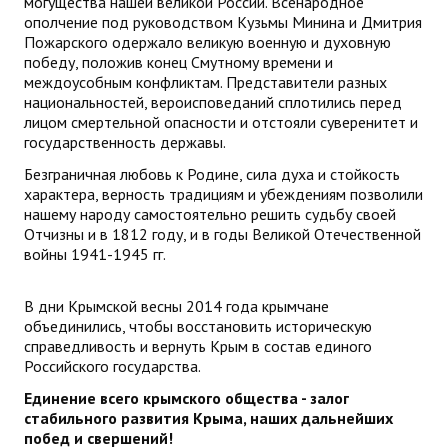
могущества нашей великой России. Всенародное
ополчение под руководством Кузьмы Минина и Дмитрия
Пожарского одержало великую военную и духовную
победу, положив конец Смутному времени и
междоусобным конфликтам. Представители разных
национальностей, вероисповеданий сплотились перед
лицом смертельной опасности и отстояли суверенитет и
государственность державы.
Безграничная любовь к Родине, сила духа и стойкость
характера, верность традициям и убеждениям позволили
нашему народу самостоятельно решить судьбу своей
Отчизны и в 1812 году, и в годы Великой Отечественной
войны 1941-1945 гг.
В дни Крымской весны 2014 года крымчане
объединились, чтобы восстановить историческую
справедливость и вернуть Крым в состав единого
Российского государства.
Единение всего крымского общества - залог
стабильного развития Крыма, наших дальнейших
побед и свершений!