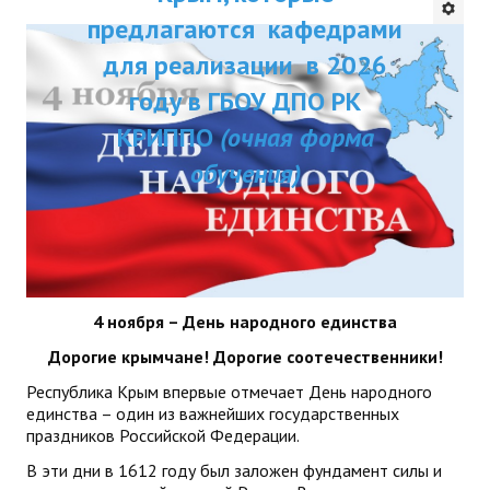
ДПП ПК:
предлагаются кафедрами
ДПО
Актуальное распи
для реализации в 2026
Профессиональная переподготовка
занятий
году в ГБОУ ДПО РК
Повышение квалификации
КРИППО
(очная форма
обучения)
КОНТАКТЫ
4 ноября – День народного единства
Дорогие крымчане! Дорогие соотечественники!
Республика Крым впервые отмечает День народного
единства – один из важнейших государственных
праздников Российской Федерации.
В эти дни в 1612 году был заложен фундамент силы и