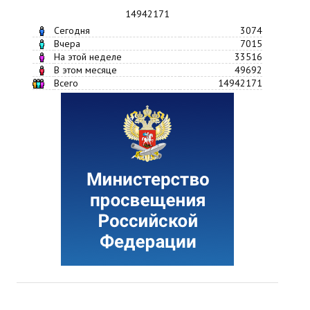
14942171
Сегодня
3074
Вчера
7015
На этой неделе
33516
В этом месяце
49692
Всего
14942171