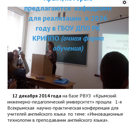
ДПП ПК:
предлагаются кафедрами
ДПО
Актуальное распи
для реализации в 2026
Профессиональная переподготовка
занятий
году в ГБОУ ДПО РК
Повышение квалификации
КРИППО
(очная форма
обучения)
КОНТАКТЫ
12 декабря 2014 года
на базе РВУЗ «Крымский
инженерно-педагогический университет» прошла 1-я
Всекрымская научно-практическая конференция для
учителей английского языка по теме: «Инновационные
технологии в преподавании английского языка».