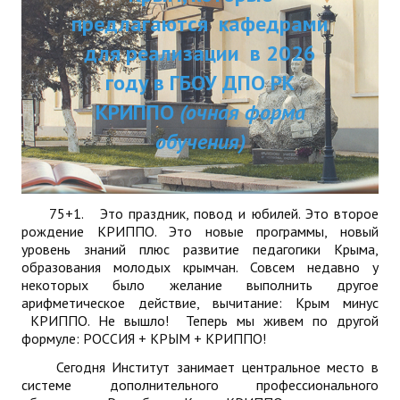
ДПП ПК:
предлагаются кафедрами
ДПО
Актуальное распи
для реализации в 2026
Профессиональная переподготовка
занятий
году в ГБОУ ДПО РК
Повышение квалификации
КРИППО
(очная форма
обучения)
КОНТАКТЫ
75+1. Это праздник, повод и юбилей. Это второе
рождение КРИППО. Это новые программы, новый
уровень знаний плюс развитие педагогики Крыма,
образования молодых крымчан. Совсем недавно у
некоторых было желание выполнить другое
арифметическое действие, вычитание: Крым минус
КРИППО. Не вышло! Теперь мы живем по другой
формуле: РОССИЯ + КРЫМ + КРИППО!
Сегодня Институт занимает центральное место в
системе дополнительного профессионального