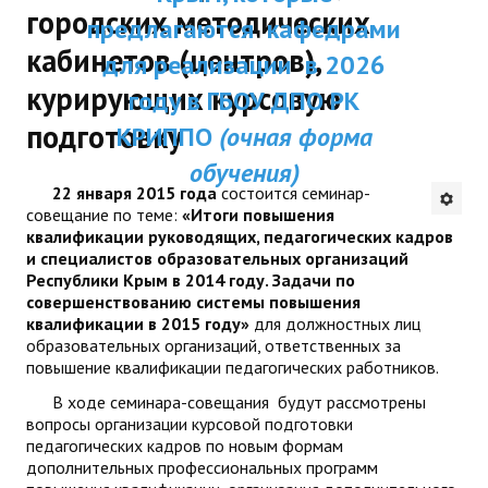
городских методических
ДПП ПК:
предлагаются кафедрами
ДПО
кабинетов (центров),
Актуальное распи
для реализации в 2026
Профессиональная переподготовка
курирующих курсовую
занятий
году в ГБОУ ДПО РК
Повышение квалификации
подготовку
КРИППО
(очная форма
обучения)
КОНТАКТЫ
22 января 2015 года
состоится семинар-
совещание по теме:
«Итоги повышения
квалификации руководящих, педагогических кадров
и специалистов образовательных организаций
Республики Крым в 2014 году. Задачи по
совершенствованию системы повышения
квалификации в 2015 году»
для должностных лиц
образовательных организаций, ответственных за
повышение квалификации педагогических работников.
В ходе семинара-совещания будут рассмотрены
вопросы организации курсовой подготовки
педагогических кадров по новым формам
дополнительных профессиональных программ