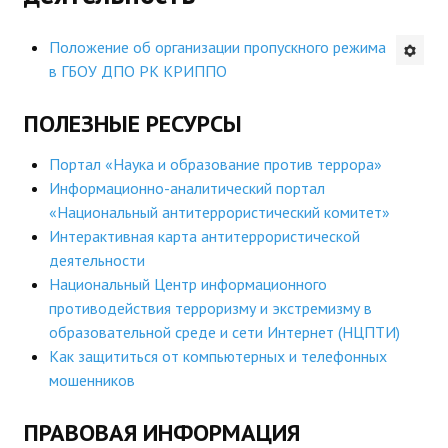
Будни института
Положение об организации пропускного режима
в ГБОУ ДПО РК КРИППО
АНОНСЫ
ПОЛЕЗНЫЕ РЕСУРСЫ
ИНСТИТУТ
Портал «Наука и образование против террора»
Противодействие коррупции
Информационно-аналитический портал
«Национальный антитеррористический комитет»
В ПОМОЩЬ УЧИТЕЛЮ
Интерактивная карта антитеррористической
деятельности
Организация УВП
Национальный Центр информационного
ГИА
противодействия терроризму и экстремизму в
образовательной среде и сети Интернет (НЦПТИ)
Карта ГИА РК
Как защититься от компьютерных и телефонных
мошенников
Советуем прочитать
ПРАВОВАЯ ИНФОРМАЦИЯ
Готовимся к новому учебному году 2026-2027