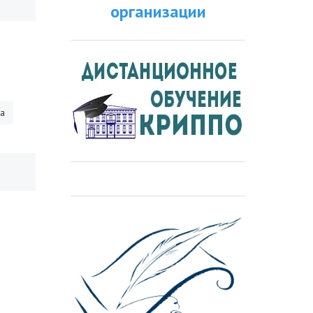
организации
ра