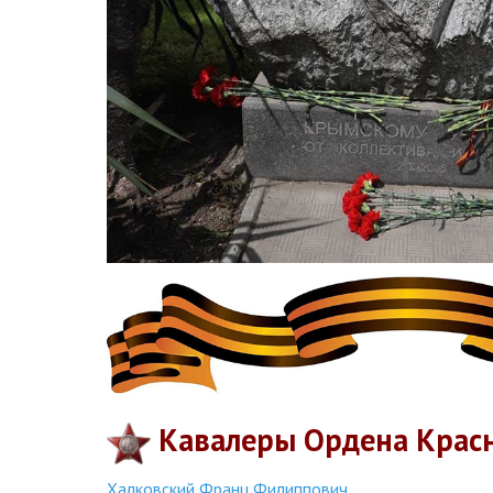
Кавалеры Ордена Крас
Халковский Франц Филиппович