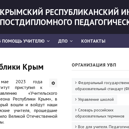
КРЫМСКИЙ РЕСПУБЛИКАНСКИЙ И
ПОСТДИПЛОМНОГО ПЕДАГОГИЧЕС
В ПОМОЩЬ УЧИТЕЛЮ
ДПО
КОНТАКТЫ
ублики Крым
ОРГАНИЗАЦИЯ УВП
мае 2023 года
Федеральный государствен
титут приступил к
образовательный стандарт (Ф
тавлению «Учительского
теона Республики Крым», в
Управление школой
орый вошли и войдут наши
мские учителя, прошедшие
Словарь российских
нило Великой Отечественной
образовательных терминов
ы.
Все для учителя. Педагогич