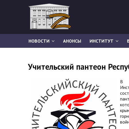
НОВОСТИ
АНОНСЫ
ИНСТИТУТ
Учительский пантеон Респ
В 
Инс
сос
пан
кот
кры
гор
войн