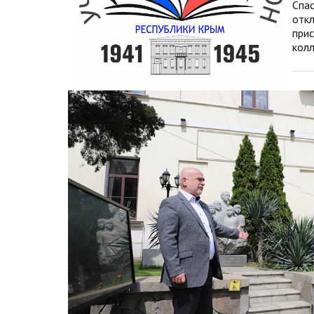
Спа
отк
при
колл