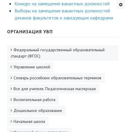
Конкурс на замещение вакантных должностей
Будни института
Выборы на замещение вакантных должностей
деканов факультетов и заведующих кафедрами
АНОНСЫ
ОРГАНИЗАЦИЯ УВП
ИНСТИТУТ
Федеральный государственный образовательный
Противодействие коррупции
стандарт (ФГОС)
В ПОМОЩЬ УЧИТЕЛЮ
Управление школой
Организация УВП
Словарь российских образовательных терминов
Все для учителя. Педагогическая мастерская
ГИА
Воспитательная работа
Карта ГИА РК
Дошкольное образование
Советуем прочитать
Начальная школа
Готовимся к новому учебному году 2026-2027