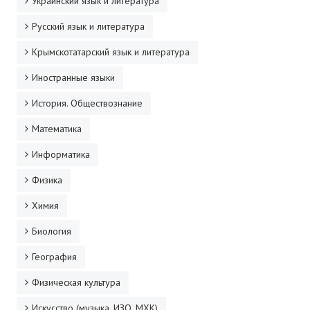
Украинский язык и литература
ДПО
Русский язык и литература
Профессиональная переподготовка
Крымскотатарский язык и литература
Повышение квалификации
Иностранные языки
История. Обществознание
КОНТАКТЫ
Математика
Информатика
Физика
Химия
Биология
География
Физическая культура
Искусство (музыка, ИЗО, МХК)