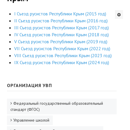
Будни института
I Съезд русистов Республики Крым (2015 год)
II Съезд русистов Республики Крым (2016 год)
АНОНСЫ
III Съезд русистов Республики Крым (2017 год)
IV Съезд русистов Республики Крым (2018 год)
ИНСТИТУТ
V Съезд русистов Республики Крым (2019 год)
VII Съезд русистов Республики Крым (2022 год)
Противодействие коррупции
VIII Съезд русистов Республики Крым (2023 год)
IX Съезд русистов Республики Крым (2024 год)
В ПОМОЩЬ УЧИТЕЛЮ
Организация УВП
ОРГАНИЗАЦИЯ УВП
ГИА
Карта ГИА РК
Федеральный государственный образовательный
стандарт (ФГОС)
Советуем прочитать
Управление школой
Готовимся к новому учебному году 2026-2027