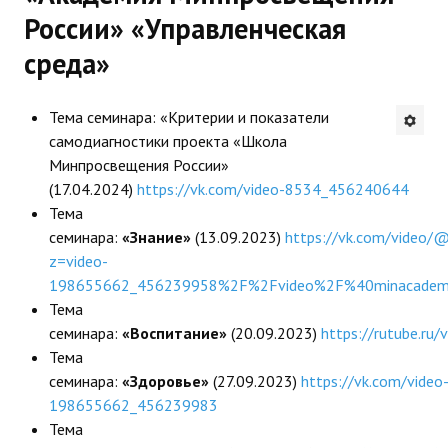
России» «Управленческая
Будни института
среда»
АНОНСЫ
Тема семинара: «Критерии и показатели
ИНСТИТУТ
самодиагностики проекта «Школа
Минпросвещения России»
Противодействие коррупции
(17.04.2024)
https://vk.com/video-8534_456240644
Тема
В ПОМОЩЬ УЧИТЕЛЮ
семинара:
«Знание»
(13.09.2023)
https://vk.com/video/
z=video-
Организация УВП
198655662_456239958%2F%2Fvideo%2F%40minacade
ГИА
Тема
семинара:
«Воспитание»
(20.09.2023)
https://rutube.r
Карта ГИА РК
Тема
семинара:
«Здоровье»
(27.09.2023)
https://vk.com/video
Советуем прочитать
198655662_456239983
Готовимся к новому учебному году 2026-2027
Тема