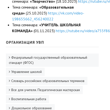
семинара:
«Творчество»
(18.10.2023)
https://rutube.ru
ДПО
Тема семинара:
«Образовательная
среда»
(25.10.2023)
https://vk.com/video-
Профессиональная переподготовка
198655662_456240022
Тема семинара:
«УЧИТЕЛЬ. ШКОЛЬНАЯ
Повышение квалификации
КОМАНДА»
(01.11.2023)
https://rutube.ru/video/a755
КОНТАКТЫ
ОРГАНИЗАЦИЯ УВП
Федеральный государственный образовательный
стандарт (ФГОС)
Управление школой
Словарь российских образовательных терминов
Все для учителя. Педагогическая мастерская
Воспитательная работа
Дошкольное образование