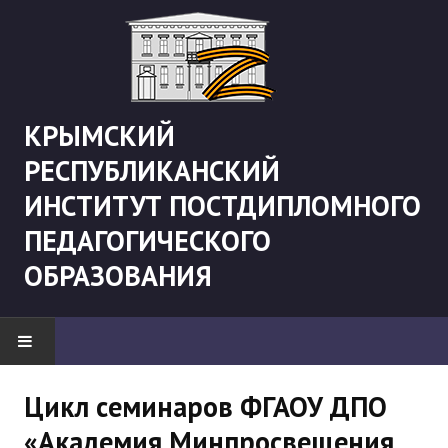
КРЫМСКИЙ
РЕСПУБЛИКАНСКИЙ
ИНСТИТУТ ПОСТДИПЛОМНОГО
ПЕДАГОГИЧЕСКОГО
ОБРАЗОВАНИЯ
НОВОСТИ
Цикл семинаров ФГАОУ ДПО
«Академия Минпросвещения
"Боевая" русистика