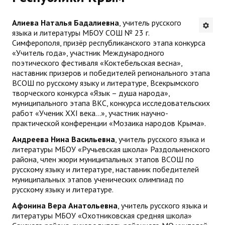
Будни института
Алиева Наталья Бадалиевна
, учитель русского
языка и литературы МБОУ СОШ № 23 г.
АНОНСЫ
Симферополя, призёр республиканского этапа конкурса
«Учитель года», участник Международного
ИНСТИТУТ
поэтического фестиваля «Коктебельская весна»,
наставник призеров и победителей регионального этапа
ВСОШ по русскому языку и литературе, Всекрымского
Противодействие коррупции
творческого конкурса «Язык – душа народа»,
муниципального этапа ВКС, конкурса исследовательских
В ПОМОЩЬ УЧИТЕЛЮ
работ «Ученик XXI века…», участник научно-
практической конференции «Мозаика народов Крыма».
Организация УВП
Андреева Нина Васильевна
, учитель русского языка и
литературы МБОУ «Ручьевская школа» Раздольненского
ГИА
района, член жюри муниципальных этапов ВСОШ по
русскому языку и литературе, наставник победителей
Карта ГИА РК
муниципальных этапов ученических олимпиад по
русскому языку и литературе.
Советуем прочитать
Афонина Вера Анатольевна
, учитель русского языка и
Готовимся к новому учебному году 2026-2027
литературы МБОУ «Охотниковская средняя школа»