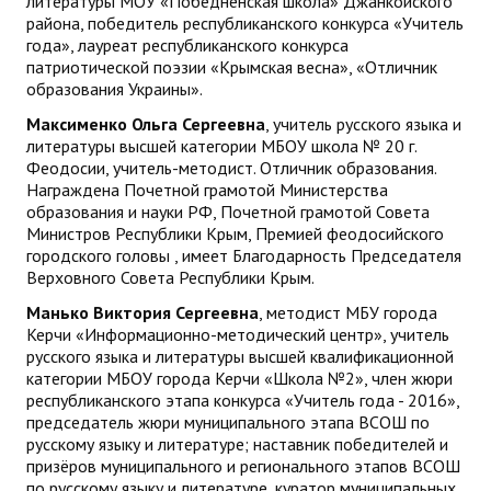
литературы МОУ «Победненская школа» Джанкойского
района, победитель республиканского конкурса «Учитель
года», лауреат республиканского конкурса
патриотической поэзии «Крымская весна», «Отличник
образования Украины».
Максименко Ольга Сергеевна
, учитель русского языка и
литературы высшей категории МБОУ школа № 20 г.
Феодосии, учитель-методист. Отличник образования.
Награждена Почетной грамотой Министерства
образования и науки РФ, Почетной грамотой Совета
Министров Республики Крым, Премией феодосийского
городского головы , имеет Благодарность Председателя
Верховного Совета Республики Крым.
Манько Виктория Сергеевна
, методист МБУ города
Керчи «Информационно-методический центр», учитель
русского языка и литературы высшей квалификационной
категории МБОУ города Керчи «Школа №2», член жюри
республиканского этапа конкурса «Учитель года - 2016»,
председатель жюри муниципального этапа ВСОШ по
русскому языку и литературе; наставник победителей и
призёров муниципального и регионального этапов ВСОШ
по русскому языку и литературе, куратор муниципальных