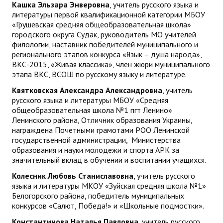
Кашка Эльзара Энверовна
, учитель русского языка и
литературы первой квалификационной категории МБОУ
«Грушевская средняя общеобразовательная школа»
городского округа Судак, руководитель МО учителей
филологии, наставник победителей муниципального и
регионального этапов конкурса «Язык – душа народа»,
ВКС-2015, «Живая классика», член жюри муниципального
этапа ВКС, ВСОШ по русскому языку и литературе.
Квятковская Александра Александровна
, учитель
русского языка и литературы МБОУ «Средняя
общеобразовательная школа №1 пгт Ленино»
Ленинского района, Отличник образования Украины,
награждена Почетными грамотами РОО Ленинской
государственной администрации, Министерства
образования и науки молодежи и спорта АРК за
значительный вклад в обучении и воспитании учащихся.
Колесник Любовь Станиславовна
, учитель русского
языка и литературы МКОУ «Зуйская средняя школа №1»
Белогорского района, победитель муниципальных
конкурсов «Салют, Победа!» и «Школьные подмостки».
Константинова Наталья Павловна
, учитель русского