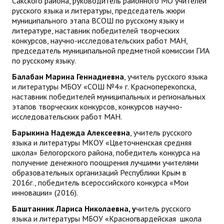
Сакского района, руководитель районного МО учителей
русского языка и литературы, председатель жюри
ДПО
муниципального этапа ВСОШ по русскому языку и
литературе, наставник победителей творческих
Профессиональная переподготовка
конкурсов, научно-исследовательских работ МАН,
председатель муниципальной предметной комиссии ГИА
Повышение квалификации
по русскому языку.
Балабан Марина Геннадиевна
, учитель русского языка
КОНТАКТЫ
и литературы МБОУ «СОШ №4» г. Красноперекопска,
наставник победителей муниципальных и региональных
этапов творческих конкурсов, конкурсов научно-
исследовательских работ МАН.
Барыкина Надежда Алексеевна
, учитель русского
языка и литературы МКОУ «Цветочненская средняя
школа» Белогорского района, победитель конкурса на
получение денежного поощрения лучшими учителями
образовательных организаций Республики Крым в
2016г., победитель всероссийского конкурса «Мои
инновации» (2016).
Баштанник Лариса Николаевна, у
читель русского
языка и литературы МБОУ «Красногвардейская школа