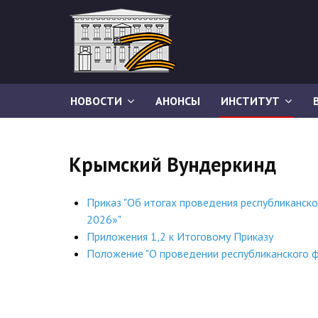
НОВОСТИ
АНОНСЫ
ИНСТИТУТ
Крымский Вундеркинд
Приказ "Об итогах проведения республиканско
2026»"
Приложения 1,2 к Итоговому Приказу
Положение "О проведении республиканского ф