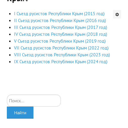
Будни института
I Съезд русистов Республики Крым (2015 год)
II Съезд русистов Республики Крым (2016 год)
АНОНСЫ
III Съезд русистов Республики Крым (2017 год)
IV Съезд русистов Республики Крым (2018 год)
ИНСТИТУТ
V Съезд русистов Республики Крым (2019 год)
VII Съезд русистов Республики Крым (2022 год)
Противодействие коррупции
VIII Съезд русистов Республики Крым (2023 год)
IX Съезд русистов Республики Крым (2024 год)
В ПОМОЩЬ УЧИТЕЛЮ
Организация УВП
ГИА
Искать...
Карта ГИА РК
Советуем прочитать
Найти
Готовимся к новому учебному году 2026-2027