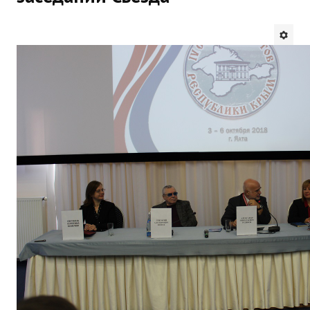
Будни института
АНОНСЫ
ИНСТИТУТ
Противодействие коррупции
В ПОМОЩЬ УЧИТЕЛЮ
Организация УВП
ГИА
Карта ГИА РК
Советуем прочитать
Готовимся к новому учебному году 2026-2027