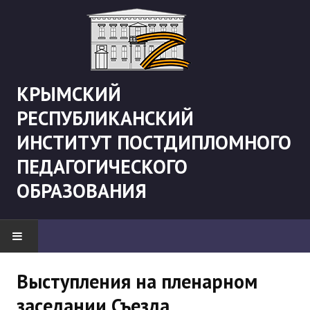
КРЫМСКИЙ
РЕСПУБЛИКАНСКИЙ
ИНСТИТУТ ПОСТДИПЛОМНОГО
ПЕДАГОГИЧЕСКОГО
ОБРАЗОВАНИЯ
НОВОСТИ
Выступления на пленарном
заседании Съезда
"Боевая" русистика