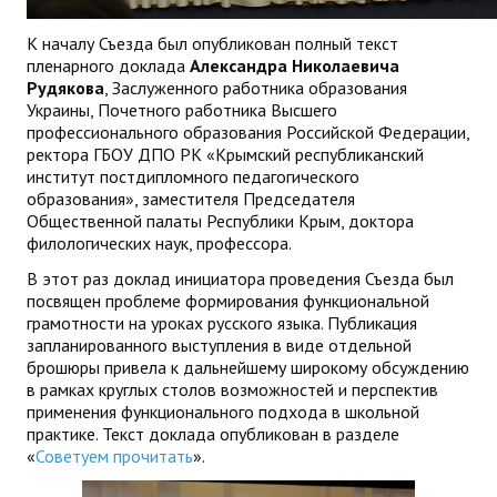
ДПО
К началу Съезда был опубликован полный текст
пленарного доклада
Александра Николаевича
Профессиональная переподготовка
Рудякова
, Заслуженного работника образования
Украины, Почетного работника Высшего
Повышение квалификации
профессионального образования Российской Федерации,
ректора ГБОУ ДПО РК «Крымский республиканский
КОНТАКТЫ
институт постдипломного педагогического
образования», заместителя Председателя
Общественной палаты Республики Крым, доктора
филологических наук, профессора.
В этот раз доклад инициатора проведения Съезда был
посвящен проблеме формирования функциональной
грамотности на уроках русского языка. Публикация
запланированного выступления в виде отдельной
брошюры привела к дальнейшему широкому обсуждению
в рамках круглых столов возможностей и перспектив
применения функционального подхода в школьной
практике. Текст доклада опубликован в разделе
«
Советуем прочитать
».