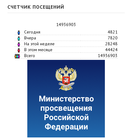
СЧЕТЧИК ПОСЕЩЕНИЙ
14936903
Сегодня
4821
Вчера
7820
На этой неделе
28248
В этом месяце
44424
Всего
14936903