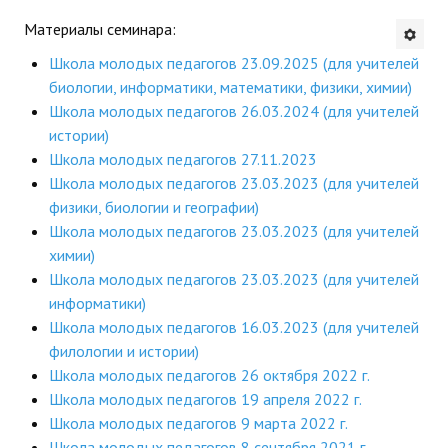
Материалы семинара:
Будни института
Школа молодых педагогов 23.09.2025 (для учителей
АНОНСЫ
биологии, информатики, математики, физики, химии)
Школа молодых педагогов 26.03.2024 (для учителей
ИНСТИТУТ
истории)
Школа молодых педагогов 27.11.2023
Противодействие коррупции
Школа молодых педагогов 23.03.2023 (для учителей
физики, биологии и географии)
В ПОМОЩЬ УЧИТЕЛЮ
Школа молодых педагогов 23.03.2023 (для учителей
химии)
Организация УВП
Школа молодых педагогов 23.03.2023 (для учителей
информатики)
ГИА
Школа молодых педагогов 16.03.2023 (для учителей
Карта ГИА РК
филологии и истории)
Школа молодых педагогов 26 октября 2022 г.
Советуем прочитать
Школа молодых педагогов 19 апреля 2022 г.
Школа молодых педагогов 9 марта 2022 г.
Готовимся к новому учебному году 2026-2027
Школа молодых педагогов 8 сентября 2021 г.