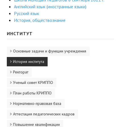
Английский язык (иностранные языки)
ДПО
Русский язык
История, обществознание
Профессиональная переподготовка
Повышение квалификации
ИНСТИТУТ
КОНТАКТЫ
Основные задачи и функции учреждения
История института
Ректорат
Ученый совет КРИППО
План работы КРИППО
Нормативно-правовая база
Аттестация педагогических кадров
Повышение квалификации