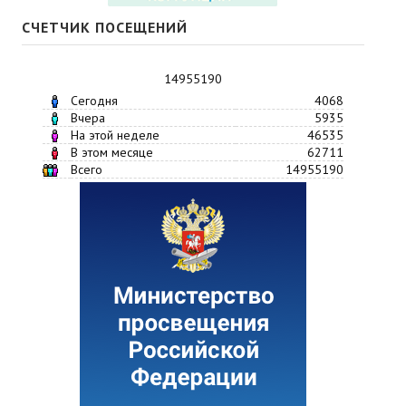
СЧЕТЧИК ПОСЕЩЕНИЙ
14955190
Сегодня
4068
Вчера
5935
На этой неделе
46535
В этом месяце
62711
Всего
14955190