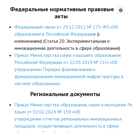
Федеральные нормативные правовые
Будни института
акты
АНОНСЫ
Федеральный закон от 29.12.2012 № 273-ФЗ «Об
образовании в Российской Федерации
» (с
ИНСТИТУТ
изменениями) (Статья 20. Экспериментальная и
инновационная деятельность в сфере образования)
Противодействие коррупции
Приказ Министерства науки и высшего образования
Российской Федерации от 22.03.2019 № 21Н «Об
В ПОМОЩЬ УЧИТЕЛЮ
утверждении Порядка формирования и
функционирования инновационной инфраструктуры в
Организация УВП
системе образования»
ГИА
Региональные документы
Карта ГИА РК
Приказ Министерства образования, науки и молодежи Р
Крым от 02.02.2024 № 159 «Об
Советуем прочитать
утверждении отчетов региональных инновационных
площадок, осуществляющих деятельность в сфере
Готовимся к новому учебному году 2026-2027