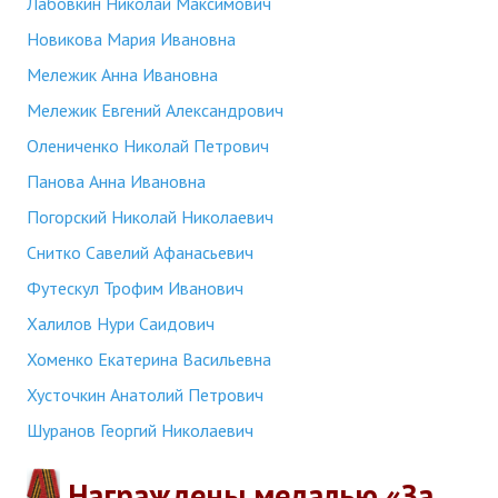
Лабовкин Николай Максимович
Новикова Мария Ивановна
Мележик Анна Ивановна
Мележик Евгений Александрович
Олениченко Николай Петрович
Панова Анна Ивановна
Погорский Николай Николаевич
Снитко Савелий Афанасьевич
Футескул Трофим Иванович
Халилов Нури Саидович
Хоменко Екатерина Васильевна
Хусточкин Анатолий Петрович
Шуранов Георгий Николаевич
Награждены медалью «За