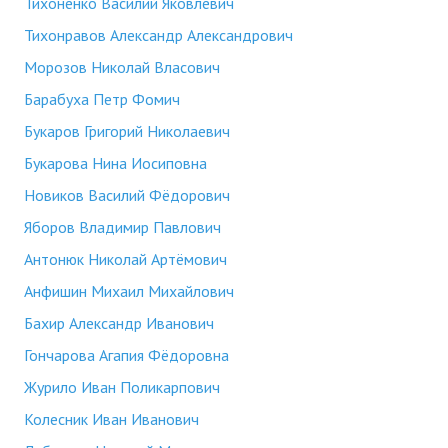
Тихоненко Василий Яковлевич
Тихонравов Александр Александрович
Морозов Николай Власович
Барабуха Петр Фомич
Букаров Григорий Николаевич
Букарова Нина Иосиповна
Новиков Василий Фёдорович
Яборов Владимир Павлович
Антонюк Николай Артёмович
Анфишин Михаил Михайлович
Бахир Александр Иванович
Гончарова Агапия Фёдоровна
Журило Иван Поликарпович
Колесник Иван Иванович