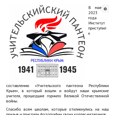
В мае
Будни института
2023
года
АНОНСЫ
Институт
приступил
ИНСТИТУТ
к
Противодействие коррупции
В ПОМОЩЬ УЧИТЕЛЮ
Организация УВП
ГИА
составлению «Учительского пантеона Республики
Карта ГИА РК
Крым», в который вошли и войдут наши крымские
учителя, прошедшие горнило Великой Отечественной
Советуем прочитать
войны.
Спасибо всем школам, которые откликнулись на наш
Готовимся к новому учебному году 2026-2027
призыв и прислали фотографии своих коллег-ветеранов.