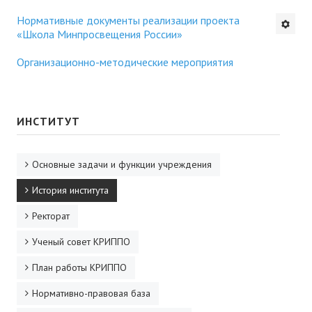
Нормативные документы реализации проекта
Будни института
«Школа Минпросвещения России»
АНОНСЫ
Организационно-методические мероприятия
ИНСТИТУТ
Противодействие коррупции
ИНСТИТУТ
В ПОМОЩЬ УЧИТЕЛЮ
Основные задачи и функции учреждения
Организация УВП
История института
ГИА
Ректорат
Карта ГИА РК
Ученый совет КРИППО
План работы КРИППО
Советуем прочитать
Нормативно-правовая база
Готовимся к новому учебному году 2026-2027