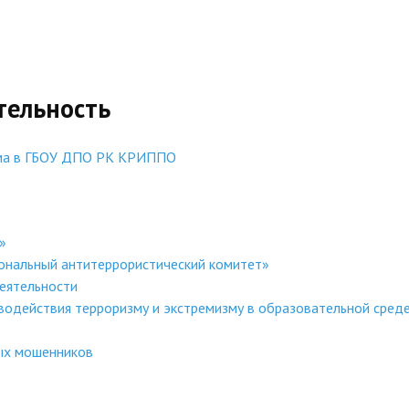
тельность
има в ГБОУ ДПО РК КРИППО
»
ональный антитеррористический комитет»
еятельности
одействия терроризму и экстремизму в образовательной среде
ных мошенников