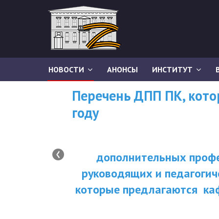
НОВОСТИ
АНОНСЫ
ИНСТИТУТ
Перечень ДПП ПК, кот
году
‹
дополнительных профе
руководящих и педагогич
которые предлагаются ка