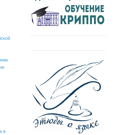
йской
ению
ии
х в