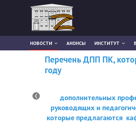
НОВОСТИ
АНОНСЫ
ИНСТИТУТ
Перечень ДПП ПК, кот
году
‹
дополнительных профе
руководящих и педагогич
которые предлагаются ка